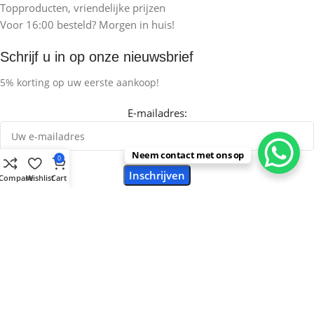
Topproducten, vriendelijke prijzen
Voor 16:00 besteld? Morgen in huis!
Schrijf u in op onze nieuwsbrief
5% korting op uw eerste aankoop!
E-mailadres:
Neem contact met ons op
0
Compare
Wishlist
Cart
Electro-Sat Amsterdam
2023 Gemaakt Door
Electro-Sat Amsterdam
, Specialist
in Detailhandel en Groothandel scherpste prijzen op de markt!