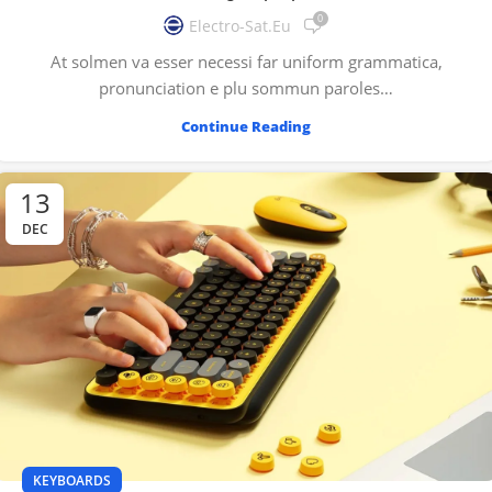
0
Electro-Sat.eu
At solmen va esser necessi far uniform grammatica,
pronunciation e plu sommun paroles…
Continue Reading
13
DEC
KEYBOARDS